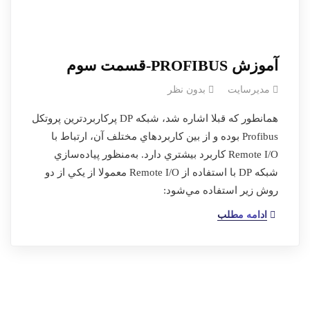
آموزش PROFIBUS-قسمت سوم
مدیرسایت
بدون نظر
همانطور كه قبلا اشاره شد، شبكه DP پركاربردترين پروتكل
Profibus بوده و از بين كاربردهاي مختلف آن، ارتباط با
Remote I/O كاربرد بيشتري دارد. به‌منظور پياده‌سازي
شبكه DP با استفاده از Remote I/O معمولا از يكي از دو
روش زير استفاده مي‌شود:
ادامه مطلب