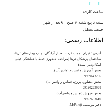
ساعت کاری:
شنبه تا پنج شنبه: 9 صبح – 6 بعد از ظهر
جمعه: تعطیل
اطلاعات رسمی:
آدرس : تهران، همت غرب، بعد از آزادگان، جنب بیمارستان تریتا،
ساختمان پزشکان تریتا (مراجعه حضوری فقط با هماهنگی قبلی
امکان‌پذیر است)
بخش آموزش و ثبت‌نام (واتس‌آپ):
09939643266
بخش مشاوره پروژه (تماس و واتس‌آپ):
09190263668
بخش فروش (تماس و واتس‌آپ):
09922693610
دفتر موسسه MrFaraji: