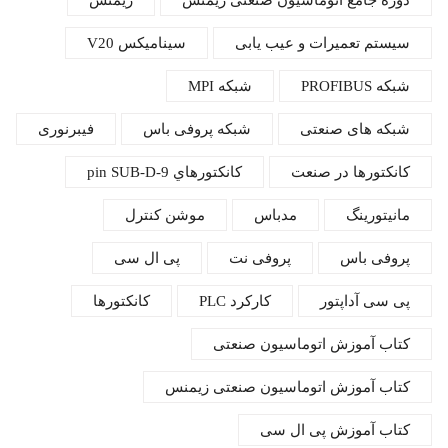
دوره جامع اتوماسیون صنعتی زیمنس
زیمنس
سیستم تعمیرات و عیب یابی
سینامیکس V20
شبكه‌ PROFIBUS
شبکه MPI
شبکه های صنعتی
شبکه پروفی باس
فیبرنوری
كانكتورها در صنعت
كانكتور‌هاي 9-pin SUB-D
مانیتورینگ
مدباس
موشن کنترل
پروفی باس
پروفی نت
پی ال سی
پی سی آداپتور
کارکرد PLC
کانکتورها
کتاب آموزش اتوماسیون صنعتی
کتاب آموزش اتوماسیون صنعتی زیمنس
کتاب آموزش پی ال سی